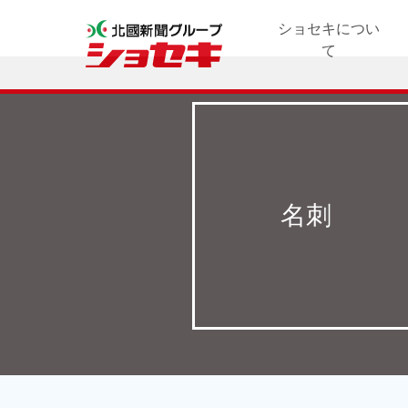
ショセキについ
て
企業情報
沿革
仕事の流れ
品質管理への取
メディア紹介
プライバシーポ
り組み
リシー
名刺