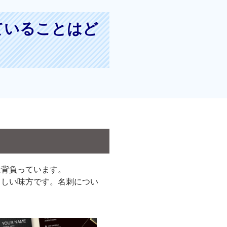
ていることは
ど
は背負っています。
もしい味方です。名刺につい