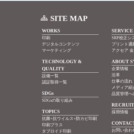
SITE MAP
WORKS
SERVICE
印刷
SRP校正シ
デジタルコンテンツ
プリント通
マーケティング
アクセア 
TECHNOLOGY &
ABOUT S
QUALITY
企業情報
沿革
設備一覧
仕事の流れ
認証取得一覧
メディア紹
SDGs
品質管理へ
SDGsの取り組み
RECRUI
TOPICS
採用情報
抗菌+抗ウイルス+防カビ印刷
CONTAC
印刷プラス
お問い合わ
タブロイド印刷