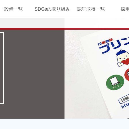
設備一覧
SDGsの取り組み
認証取得一覧
採
新聞輪転印刷
輪転印刷
平台印刷
製本
オンデマンド印
製版
刷