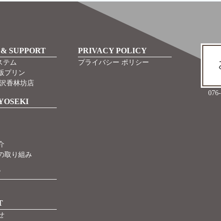
 & SUPPORT
PRIVACY POLICY
ステム
プライバシー ポリシー
販プリン
金沢香林坊店
07
YOSEKI
介
の取り組み
T
T
せ